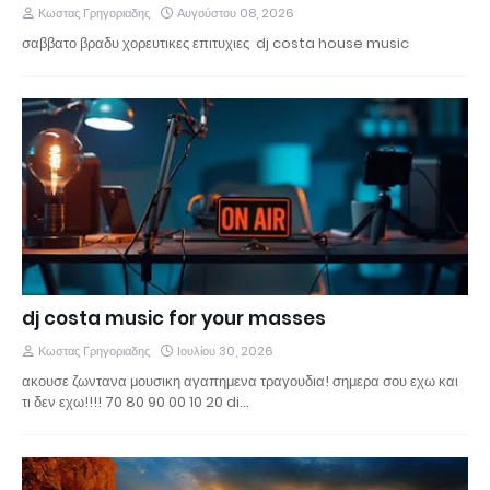
Κωστας Γρηγοριαδης
Αυγούστου 08, 2026
σαββατο βραδυ χορευτικες επιτυχιες dj costa house music
dj costa music for your masses
Κωστας Γρηγοριαδης
Ιουλίου 30, 2026
ακουσε ζωντανα μουσικη αγαπημενα τραγουδια! σημερα σου εχω και
τι δεν εχω!!!! 70 80 90 00 10 20 di…