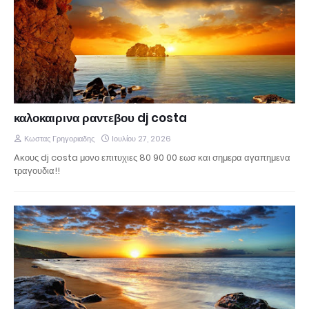
καλοκαιρινα ραντεβου dj costa
Κωστας Γρηγοριαδης
Ιουλίου 27, 2026
Aκους dj costa μονο επιτυχιες 80 90 00 εωσ και σημερα αγαπημενα
τραγουδια!!