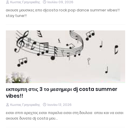
Κωστας Γρηγοριαδης
Ιουλίου 09, 2026
ακουσε μουσικες απο djcosta rock pop dance summer vibes!!
stay tune!!
εκπομπη στις 3 το μεσημερι dj costa summer
vibes!!
Κωστας Γρηγοριαδης
Ιουνίου 13, 2026
εισαι σπιτι αραχτος εισαι παραλια εισαι στη δουλεια οπου και να εισαι
ακουσε δυνατα dj costa μου…