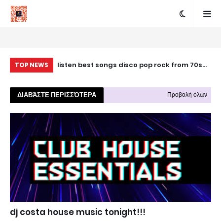
listen best songs disco pop rock from 70s
Gr
TOP NEWS
80s 90s 00s...dj costa
ΔΙΑΒΆΣΤΕ ΠΕΡΙΣΣΌΤΕΡΑ
Προβολή όλων
dj costa house music tonight!!!